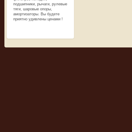
подшипники, рычаги, рулевые
тяги, шаровые опоры,
амортизаторы. Вы будете
приятно удивлены ценами !