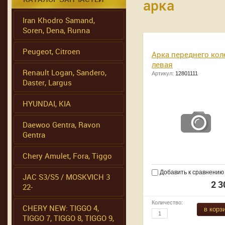
арка
Iran Khodro Samand,
Soren, Dena, Runna
Peugeot, Citroen
Арка переднего кол
левая
Renault Logan, Sandero,
Артикул:
12801111
Daster, Largus
HYUNDAI, KIA
Daewoo Gentra, Ravon
Gentra
Chery Amulet, Fora, Tiggo
Добавить к сравнению
JAC S3/S5 / MOSKVICH 3
2 3
22-
Количество:
CHERY NEW: TIGGO 4,
в корз
TIGGO 7, TIGGO 8, TIGGO 9,