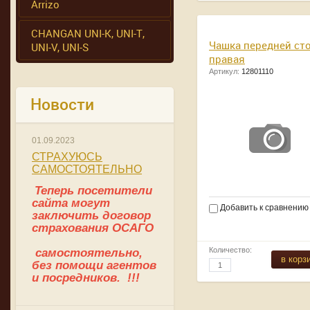
Arrizo
CHANGAN UNI-K, UNI-T,
Чашка передней ст
UNI-V, UNI-S
правая
Артикул:
12801110
Новости
01.09.2023
СТРАХУЮСЬ
САМОСТОЯТЕЛЬНО
Теперь посетители
сайта могут
Добавить к сравнению
заключить договор
страхования ОСАГО
Количество:
самостоятельно,
в корз
без помощи агентов
и посредников. !!!