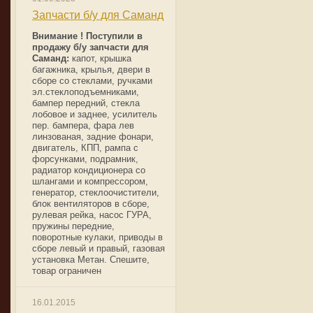
Запчасти б/у для Саманд
Внимание ! Поступили в
продажу б/у запчасти для
Саманд:
капот, крышка
багажника, крылья, двери в
сборе со стеклами, ручками
эл.стеклоподъемниками,
бампер передний, стекла
лобовое и заднее, усилитель
пер. бампера, фара лев
линзованая, задние фонари,
двигатель, КПП, рампа с
форсунками, подрамник,
радиатор кондиционера со
шлангами и компрессором,
генератор, стеклоочистители,
блок вентиляторов в сборе,
рулевая рейка, насос ГУРА,
пружины передние,
поворотные кулаки, приводы в
сборе левый и правый, газовая
установка Метан. Спешите,
товар ограничен
16.01.2015