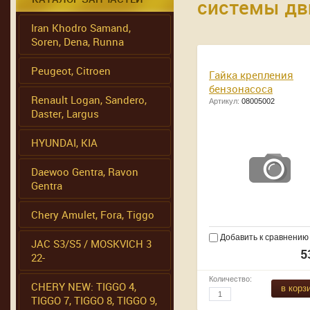
системы дв
Iran Khodro Samand,
Soren, Dena, Runna
Peugeot, Citroen
Гайка крепления
бензонасоса
Renault Logan, Sandero,
Артикул:
08005002
Daster, Largus
HYUNDAI, KIA
Daewoo Gentra, Ravon
Gentra
Chery Amulet, Fora, Tiggo
Добавить к сравнению
JAC S3/S5 / MOSKVICH 3
5
22-
Количество:
CHERY NEW: TIGGO 4,
в корз
TIGGO 7, TIGGO 8, TIGGO 9,