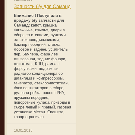
Запчасти б/у для Саманд
Внимание ! Поступили в
продажу б/у запчасти для
Саманд:
капот, крышка
багажника, крылья, двери в
сборе со стеклами, ручками
эл.стеклоподъемниками,
бампер передний, стекла
лобовое и заднее, усилитель
пер. бампера, фара лев
линзованая, задние фонари,
двигатель, КПП, рампа с
форсунками, подрамник,
радиатор кондиционера со
шлангами и компрессором,
генератор, стеклоочистители,
блок вентиляторов в сборе,
рулевая рейка, насос ГУРА,
пружины передние,
поворотные кулаки, приводы в
сборе левый и правый, газовая
установка Метан. Спешите,
товар ограничен
16.01.2015